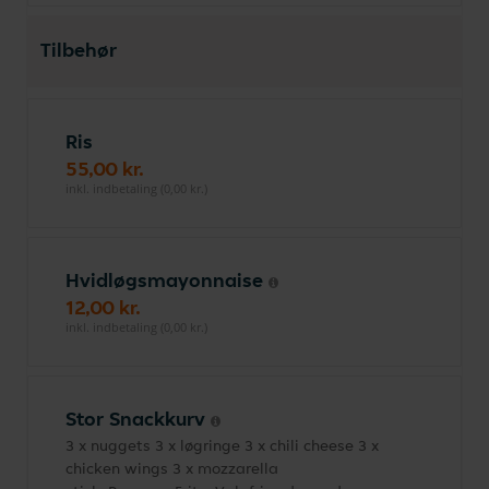
Tilbehør
Ris
55,00 kr.
inkl. indbetaling (0,00 kr.)
Hvidløgsmayonnaise
12,00 kr.
inkl. indbetaling (0,00 kr.)
Stor Snackkurv
3 x nuggets 3 x løgringe 3 x chili cheese 3 x
chicken wings 3 x mozzarella