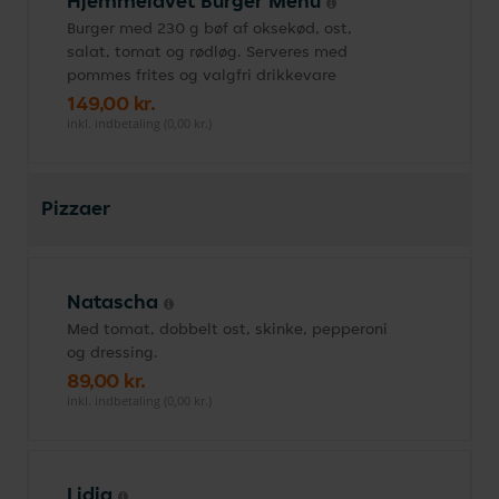
Hjemmelavet Burger Menu
Burger med 230 g bøf af oksekød, ost,
salat, tomat og rødløg. Serveres med
pommes frites og valgfri drikkevare
149,00 kr.
inkl. indbetaling (0,00 kr.)
Pizzaer
Natascha
Med tomat, dobbelt ost, skinke, pepperoni
og dressing.
89,00 kr.
inkl. indbetaling (0,00 kr.)
Lidia