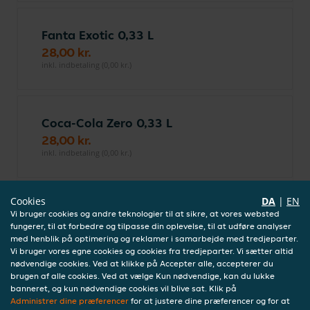
Fanta Exotic 0,33 L
28,00 kr.
inkl. indbetaling (0,00 kr.)
Coca-Cola Zero 0,33 L
28,00 kr.
inkl. indbetaling (0,00 kr.)
Cookies
DA
|
EN
Coca-Cola Light 0,33 L
Vi bruger cookies og andre teknologier til at sikre, at vores websted
28,00 kr.
fungerer, til at forbedre og tilpasse din oplevelse, til at udføre analyser
med henblik på optimering og reklamer i samarbejde med tredjeparter.
inkl. indbetaling (0,00 kr.)
Vi bruger vores egne cookies og cookies fra tredjeparter. Vi sætter altid
nødvendige cookies. Ved at klikke på Accepter alle, accepterer du
brugen af alle cookies. Ved at vælge Kun nødvendige, kan du lukke
banneret, og kun nødvendige cookies vil blive sat. Klik på
Coca-Cola 0,33 L
Administrer dine præferencer
for at justere dine præferencer og for at