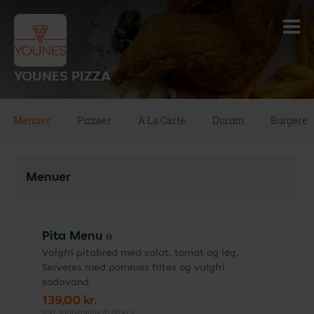
YOUNES PIZZA
Menuer
Pizzaer
A La Carte
Durum
Burgere
Menuer
Pita Menu
Valgfri pitabrød med salat, tomat og løg.
Serveres med pommes frites og valgfri
sodavand
139,00 kr.
inkl. indbetaling (0,00 kr.)