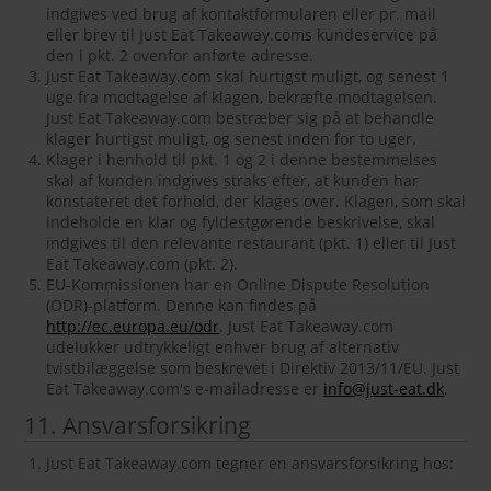
indgives ved brug af kontaktformularen eller pr. mail
eller brev til Just Eat Takeaway.coms kundeservice på
den i pkt. 2 ovenfor anførte adresse.
Just Eat Takeaway.com skal hurtigst muligt, og senest 1
uge fra modtagelse af klagen, bekræfte modtagelsen.
Just Eat Takeaway.com bestræber sig på at behandle
klager hurtigst muligt, og senest inden for to uger.
Klager i henhold til pkt. 1 og 2 i denne bestemmelses
skal af kunden indgives straks efter, at kunden har
konstateret det forhold, der klages over. Klagen, som skal
indeholde en klar og fyldestgørende beskrivelse, skal
indgives til den relevante restaurant (pkt. 1) eller til Just
Eat Takeaway.com (pkt. 2).
EU-Kommissionen har en Online Dispute Resolution
(ODR)-platform. Denne kan findes på
http://ec.europa.eu/odr
. Just Eat Takeaway.com
udelukker udtrykkeligt enhver brug af alternativ
tvistbilæggelse som beskrevet i Direktiv 2013/11/EU. Just
Eat Takeaway.com's e-mailadresse er
info@just-eat.dk
.
11. Ansvarsforsikring
Just Eat Takeaway.com tegner en ansvarsforsikring hos: