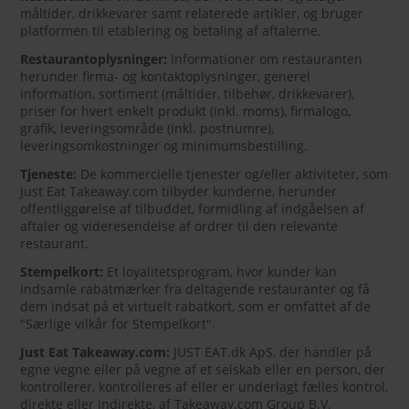
måltider, drikkevarer samt relaterede artikler, og bruger
platformen til etablering og betaling af aftalerne.
Restaurantoplysninger:
Informationer om restauranten
herunder firma- og kontaktoplysninger, generel
information, sortiment (måltider, tilbehør, drikkevarer),
priser for hvert enkelt produkt (inkl. moms), firmalogo,
grafik, leveringsområde (inkl. postnumre),
leveringsomkostninger og minimumsbestilling.
Tjeneste:
De kommercielle tjenester og/eller aktiviteter, som
Just Eat Takeaway.com tilbyder kunderne, herunder
offentliggørelse af tilbuddet, formidling af indgåelsen af
aftaler og videresendelse af ordrer til den relevante
restaurant.
Stempelkort:
Et loyalitetsprogram, hvor kunder kan
indsamle rabatmærker fra deltagende restauranter og få
dem indsat på et virtuelt rabatkort, som er omfattet af de
"Særlige vilkår for Stempelkort".
Just Eat Takeaway.com:
JUST EAT.dk ApS, der handler på
egne vegne eller på vegne af et selskab eller en person, der
kontrollerer, kontrolleres af eller er underlagt fælles kontrol,
direkte eller indirekte, af Takeaway.com Group B.V.