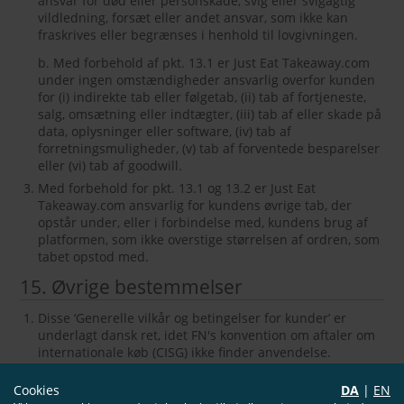
ansvar for død eller personskade, svig eller svigagtig
vildledning, forsæt eller andet ansvar, som ikke kan
fraskrives eller begrænses i henhold til lovgivningen.
b. Med forbehold af pkt. 13.1 er Just Eat Takeaway.com
under ingen omstændigheder ansvarlig overfor kunden
for (i) indirekte tab eller følgetab, (ii) tab af fortjeneste,
salg, omsætning eller indtægter, (iii) tab af eller skade på
data, oplysninger eller software, (iv) tab af
forretningsmuligheder, (v) tab af forventede besparelser
eller (vi) tab af goodwill.
Med forbehold for pkt. 13.1 og 13.2 er Just Eat
Takeaway.com ansvarlig for kundens øvrige tab, der
opstår under, eller i forbindelse med, kundens brug af
platformen, som ikke overstige størrelsen af ​​ordren, som
tabet opstod med.
15. Øvrige bestemmelser
Disse ‘Generelle vilkår og betingelser for kunder’ er
underlagt dansk ret, idet FN's konvention om aftaler om
internationale køb (CISG) ikke finder anvendelse.
Eventuelle søgsmål parterne imellem som følge af eller i
forbindelse med disse ‘Generelle vilkår og betingelser
Cookies
DA
|
EN
for kunder’ skal afgøres af den danske domstol som