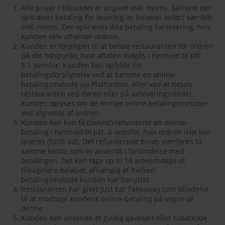
Alle priser i tilbuddet er angivet inkl. moms. Såfremt der
opkræves betaling for levering, er beløbet anført særskilt
inkl. moms. Der opkræves ikke betaling for levering, hvis
kunden selv afhenter ordren.
Kunden er forpligtet til at betale restauranten for ordren
på det tidspunkt, hvor aftalen indgås i henhold til pkt.
5.1 ovenfor. Kunden kan opfylde sin
betalingsforpligtelse ved at benytte en online-
betalingsmetode via Platformen, eller ved at betale
restauranten ved døren eller på udleveringsstedet.
Kunden oplyses om de mulige online-betalingsmetoder
ved afgivelse af ordren.
Kunden kan kun få (delvist) refunderet en online-
betaling i henhold til pkt. 6 ovenfor, hvis ordren ikke kan
leveres (fuldt ud). Det refunderede beløb overføres til
samme konto, som er anvendt i forbindelse med
betalingen. Det kan tage op til 10 arbejdsdage at
tilbageføre beløbet, afhængig af hvilken
betalingsmetode kunden har benyttet.
Restauranten har givet Just Eat Takeaway.com tilladelse
til at modtage kundens online-betaling på vegne af
denne.
Kunden kan anvende et gyldig gavekort eller rabatkode