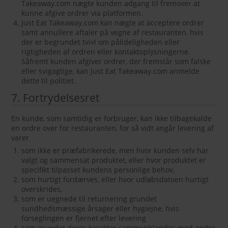
Takeaway.com nægte kunden adgang til fremover at
kunne afgive ordrer via platformen.
Just Eat Takeaway.com kan nægte at acceptere ordrer
samt annullere aftaler på vegne af restauranten, hvis
der er begrundet tvivl om pålideligheden eller
rigtigheden af ordren eller kontaktoplysningerne.
Såfremt kunden afgiver ordrer, der fremstår som falske
eller svigagtige, kan Just Eat Takeaway.com anmelde
dette til politiet.
7. Fortrydelsesret
En kunde, som samtidig er forbruger, kan ikke tilbagekalde
en ordre over for restauranten, for så vidt angår levering af
varer
som ikke er præfabrikerede, men hvor kunden selv har
valgt og sammensat produktet, eller hvor produktet er
specifikt tilpasset kundens personlige behov,
som hurtigt fordærves, eller hvor udløbsdatoen hurtigt
overskrides,
som er uegnede til returnering grundet
sundhedsmæssige årsager eller hygiejne, hvis
forseglingen er fjernet efter levering
som grundet deres karakter sammenblandes med andre