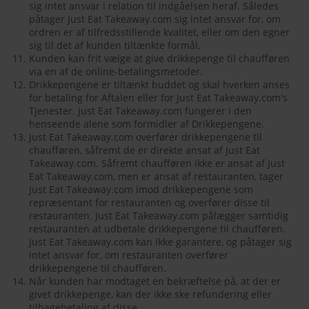
sig intet ansvar i relation til indgåelsen heraf. Således
påtager Just Eat Takeaway.com sig intet ansvar for, om
ordren er af tilfredsstillende kvalitet, eller om den egner
sig til det af kunden tiltænkte formål.
Kunden kan frit vælge at give drikkepenge til chaufføren
via en af de online-betalingsmetoder.
Drikkepengene er tiltænkt buddet og skal hverken anses
for betaling for Aftalen eller for Just Eat Takeaway.com's
Tjenester. Just Eat Takeaway.com fungerer i den
henseende alene som formidler af Drikkepengene.
Just Eat Takeaway.com overfører drikkepengene til
chaufføren, såfremt de er direkte ansat af Just Eat
Takeaway.com. Såfremt chaufføren ikke er ansat af Just
Eat Takeaway.com, men er ansat af restauranten, tager
Just Eat Takeaway.com imod drikkepengene som
repræsentant for restauranten og overfører disse til
restauranten. Just Eat Takeaway.com pålægger samtidig
restauranten at udbetale drikkepengene til chaufføren.
Just Eat Takeaway.com kan ikke garantere, og påtager sig
intet ansvar for, om restauranten overfører
drikkepengene til chaufføren.
Når kunden har modtaget en bekræftelse på, at der er
givet drikkepenge, kan der ikke ske refundering eller
tilbagebetaling af disse.