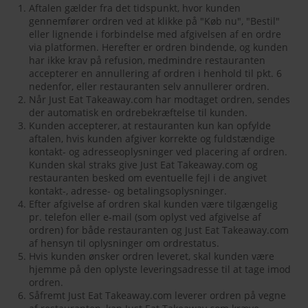
Aftalen gælder fra det tidspunkt, hvor kunden
gennemfører ordren ved at klikke på "Køb nu", "Bestil"
eller lignende i forbindelse med afgivelsen af en ordre
via platformen. Herefter er ordren bindende, og kunden
har ikke krav på refusion, medmindre restauranten
accepterer en annullering af ordren i henhold til pkt. 6
nedenfor, eller restauranten selv annullerer ordren.
Når Just Eat Takeaway.com har modtaget ordren, sendes
der automatisk en ordrebekræftelse til kunden.
Kunden accepterer, at restauranten kun kan opfylde
aftalen, hvis kunden afgiver korrekte og fuldstændige
kontakt- og adresseoplysninger ved placering af ordren.
Kunden skal straks give Just Eat Takeaway.com og
restauranten besked om eventuelle fejl i de angivet
kontakt-, adresse- og betalingsoplysninger.
Efter afgivelse af ordren skal kunden være tilgængelig
pr. telefon eller e-mail (som oplyst ved afgivelse af
ordren) for både restauranten og Just Eat Takeaway.com
af hensyn til oplysninger om ordrestatus.
Hvis kunden ønsker ordren leveret, skal kunden være
hjemme på den oplyste leveringsadresse til at tage imod
ordren.
Såfremt Just Eat Takeaway.com leverer ordren på vegne