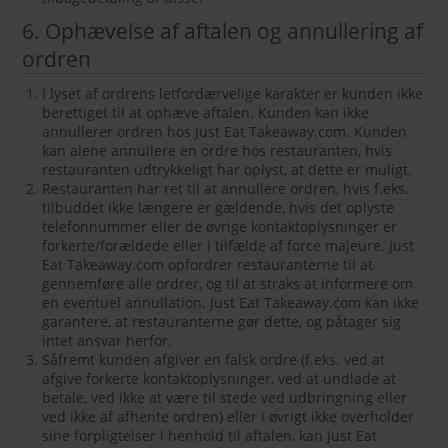
6. Ophævelse af aftalen og annullering af
ordren
I lyset af ordrens letfordærvelige karakter er kunden ikke
berettiget til at ophæve aftalen. Kunden kan ikke
annullerer ordren hos Just Eat Takeaway.com. Kunden
kan alene annullere en ordre hos restauranten, hvis
restauranten udtrykkeligt har oplyst, at dette er muligt.
Restauranten har ret til at annullere ordren, hvis f.eks.
tilbuddet ikke længere er gældende, hvis det oplyste
telefonnummer eller de øvrige kontaktoplysninger er
forkerte/forældede eller i tilfælde af force majeure. Just
Eat Takeaway.com opfordrer restauranterne til at
gennemføre alle ordrer, og til at straks at informere om
en eventuel annullation. Just Eat Takeaway.com kan ikke
garantere, at restauranterne gør dette, og påtager sig
intet ansvar herfor.
Såfremt kunden afgiver en falsk ordre (f.eks. ved at
afgive forkerte kontaktoplysninger, ved at undlade at
betale, ved ikke at være til stede ved udbringning eller
ved ikke af afhente ordren) eller i øvrigt ikke overholder
sine forpligtelser i henhold til aftalen, kan Just Eat