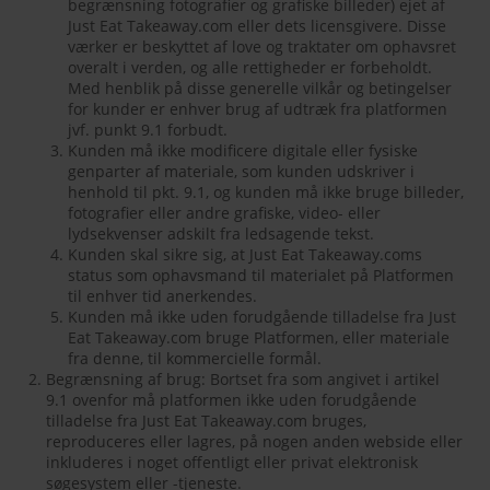
begrænsning fotografier og grafiske billeder) ejet af
Just Eat Takeaway.com eller dets licensgivere. Disse
værker er beskyttet af love og traktater om ophavsret
overalt i verden, og alle rettigheder er forbeholdt.
Med henblik på disse generelle vilkår og betingelser
for kunder er enhver brug af udtræk fra platformen
jvf. punkt 9.1 forbudt.
Kunden må ikke modificere digitale eller fysiske
genparter af materiale, som kunden udskriver i
henhold til pkt. 9.1, og kunden må ikke bruge billeder,
fotografier eller andre grafiske, video- eller
lydsekvenser adskilt fra ledsagende tekst.
Kunden skal sikre sig, at Just Eat Takeaway.coms
status som ophavsmand til materialet på Platformen
til enhver tid anerkendes.
Kunden må ikke uden forudgående tilladelse fra Just
Eat Takeaway.com bruge Platformen, eller materiale
fra denne, til kommercielle formål.
Begrænsning af brug: Bortset fra som angivet i artikel
9.1 ovenfor må platformen ikke uden forudgående
tilladelse fra Just Eat Takeaway.com bruges,
reproduceres eller lagres, på nogen anden webside eller
inkluderes i noget offentligt eller privat elektronisk
søgesystem eller -tjeneste.