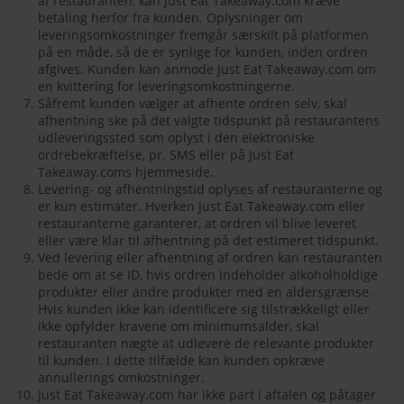
af restauranten, kan Just Eat Takeaway.com kræve
betaling herfor fra kunden. Oplysninger om
leveringsomkostninger fremgår særskilt på platformen
på en måde, så de er synlige for kunden, inden ordren
afgives. Kunden kan anmode Just Eat Takeaway.com om
en kvittering for leveringsomkostningerne.
Såfremt kunden vælger at afhente ordren selv, skal
afhentning ske på det valgte tidspunkt på restaurantens
udleveringssted som oplyst i den elektroniske
ordrebekræftelse, pr. SMS eller på Just Eat
Takeaway.coms hjemmeside.
Levering- og afhentningstid oplyses af restauranterne og
er kun estimater. Hverken Just Eat Takeaway.com eller
restauranterne garanterer, at ordren vil blive leveret
eller være klar til afhentning på det estimeret tidspunkt.
Ved levering eller afhentning af ordren kan restauranten
bede om at se ID, hvis ordren indeholder alkoholholdige
produkter eller andre produkter med en aldersgrænse.
Hvis kunden ikke kan identificere sig tilstrækkeligt eller
ikke opfylder kravene om minimumsalder, skal
restauranten nægte at udlevere de relevante produkter
til kunden. I dette tilfælde kan kunden opkræve
annullerings omkostninger.
Just Eat Takeaway.com har ikke part i aftalen og påtager