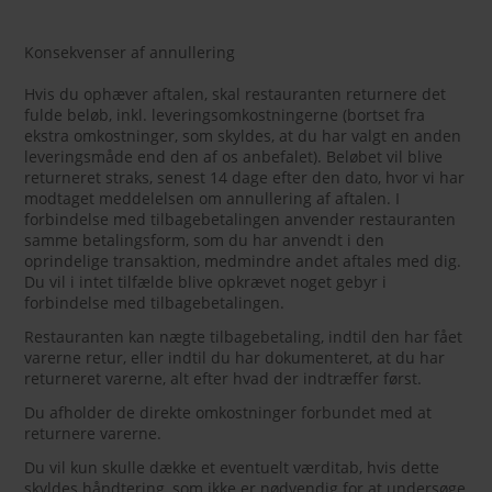
Konsekvenser af annullering
Hvis du ophæver aftalen, skal restauranten returnere det
fulde beløb, inkl. leveringsomkostningerne (bortset fra
ekstra omkostninger, som skyldes, at du har valgt en anden
leveringsmåde end den af os anbefalet). Beløbet vil blive
returneret straks, senest 14 dage efter den dato, hvor vi har
modtaget meddelelsen om annullering af aftalen. I
forbindelse med tilbagebetalingen anvender restauranten
samme betalingsform, som du har anvendt i den
oprindelige transaktion, medmindre andet aftales med dig.
Du vil i intet tilfælde blive opkrævet noget gebyr i
forbindelse med tilbagebetalingen.
Restauranten kan nægte tilbagebetaling, indtil den har fået
varerne retur, eller indtil du har dokumenteret, at du har
returneret varerne, alt efter hvad der indtræffer først.
Du afholder de direkte omkostninger forbundet med at
returnere varerne.
Du vil kun skulle dække et eventuelt værditab, hvis dette
skyldes håndtering, som ikke er nødvendig for at undersøge