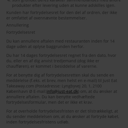
produkter efter levering uden at kunne adskilles igen.
Kunden har fortrydelsesret for den del af ordren, der ikke
er omfattet af ovennævnte bestemmelser.
Annullering
Fortrydelsesret
Du kan annullere aftalen med restauranten inden for 14
dage uden at oplyse baggrunden herfor.
Du har 14 dages fortrydelsesret regnet fra den dato, hvor
du, eller en af dig anvist tredjemand (dog ikke er
chaufføren), er kommet i besiddelse af varerne.
For at benytte dig af fortrydelsesretten skal du sende en
meddelelse (f.eks. et brev, men helst en e-mail) til Just Eat
Takeaway.com (Postadresse: Lyngbyvej 20, 1, 2100
København Ø E-mail:
info@just-eat.dk
) om, at du ønsker at
annullere aftalen. Du kan benytte vedhæftede
fortrydelsesformular, men det er ikke et krav.
For at overholde fortrydelsesfristen er det tilstrækkeligt, at
du sender meddelelsen om, at du ønsker at fortryde købet,
inden fortrydelsesfristens udløb.