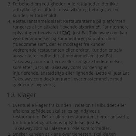
Forbehold om rettigheder: Alle rettigheder, der ikke
udtrykkeligt er tildelt i disse vilkår og betingelser for
kunder, er forbeholdt.
Restaurantanmeldelser: Restauranterne på platformen
rangeres af en såkaldt "levende algoritme". For nærmere
oplysninger henvises til
FAQ
. Just Eat Takeaway.com kan
vise bedømmelser og kommentarer på platformen
("Bedømmelser"), der er modtaget fra kunder
vedrørende restauranten eller ordrer. Kunden er selv
ansvarlig for indholdet af bedømmelsen. Just Eat
Takeaway.com kan fjerne eller redigere bedømmelser,
som efter Just Eat Takeaway.coms vurdering er
injurierende, anstødelige eller lignende. Dette vil Just Eat
Takeaway.com dog kun gøre i overensstemmelse med
gældende lovgivning.
10. Klager
Eventuelle klager fra kunden i relation til tilbuddet eller
aftalens opfyldelse skal stiles og indgives til
restauranten. Det er alene restauranten, der er ansvarlig
for tilbuddet og aftalens opfyldelse. Just Eat
Takeaway.com har alene en rolle som formidler.
Ønsker kunden at klage over tjenesten, skal klagen