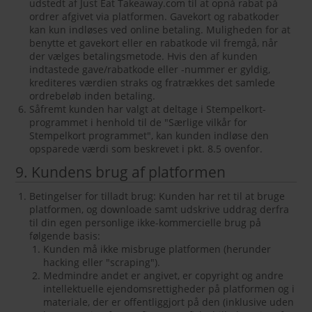
udstedt af Just Eat Takeaway.com til at opnå rabat på
ordrer afgivet via platformen. Gavekort og rabatkoder
kan kun indløses ved online betaling. Muligheden for at
benytte et gavekort eller en rabatkode vil fremgå, når
der vælges betalingsmetode. Hvis den af kunden
indtastede gave/rabatkode eller -nummer er gyldig,
krediteres værdien straks og fratrækkes det samlede
ordrebeløb inden betaling.
Såfremt kunden har valgt at deltage i Stempelkort-
programmet i henhold til de "Særlige vilkår for
Stempelkort programmet", kan kunden indløse den
opsparede værdi som beskrevet i pkt. 8.5 ovenfor.
9. Kundens brug af platformen
Betingelser for tilladt brug: Kunden har ret til at bruge
platformen, og downloade samt udskrive uddrag derfra
til din egen personlige ikke-kommercielle brug på
følgende basis:
Kunden må ikke misbruge platformen (herunder
hacking eller "scraping").
Medmindre andet er angivet, er copyright og andre
intellektuelle ejendomsrettigheder på platformen og i
materiale, der er offentliggjort på den (inklusive uden